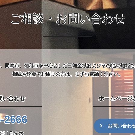
ご相談・お問い合わせ
、岡崎市、蒲郡市を中心とした三河全域
およびその他の地域も
相続や税金でお困りの方は、まずお電話ください。
問い合わせ
ホームページ
5-2666
お問い合わ
9:00 [月火木